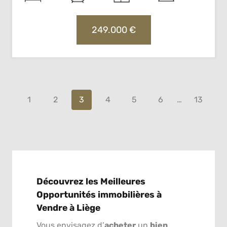
249.000 €
1
2
3
4
5
6
…
13
Découvrez les Meilleures
Opportunités immobilières à
Vendre à Liège
Vous envisagez d’
acheter
un
bien