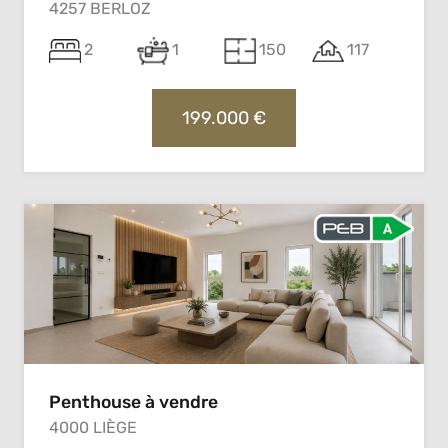
4257 BERLOZ
2
1
150
117
199.000 €
Penthouse à vendre
4000 LIÈGE