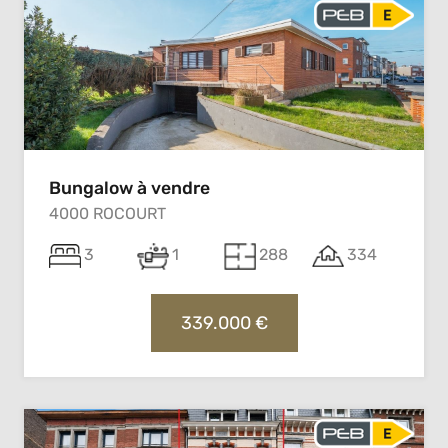
Bungalow à vendre
4000 ROCOURT
3
1
288
334
339.000 €