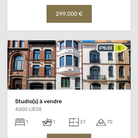
299.000 €
Studio(s) à vendre
4000 LIÈGE
1
1
37
70