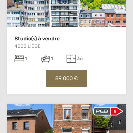
Studio(s) à vendre
4000 LIÈGE
1
1
36
89.000 €