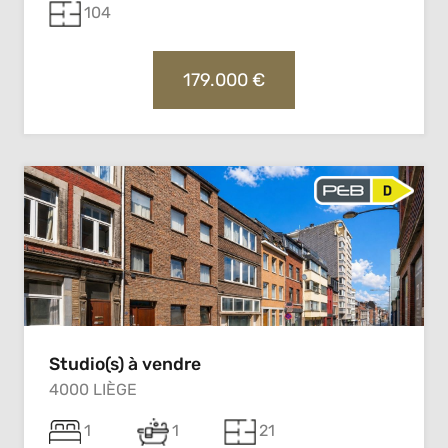
104
179.000 €
Studio(s) à vendre
4000 LIÈGE
1
1
21