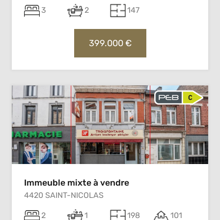
3
2
147
399.000 €
Immeuble mixte à vendre
4420 SAINT-NICOLAS
2
1
198
101