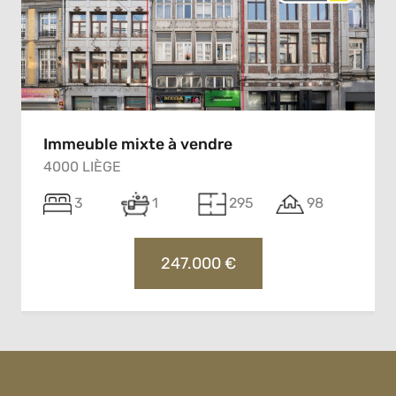
Immeuble mixte à vendre
4000 LIÈGE
3
1
295
98
247.000 €