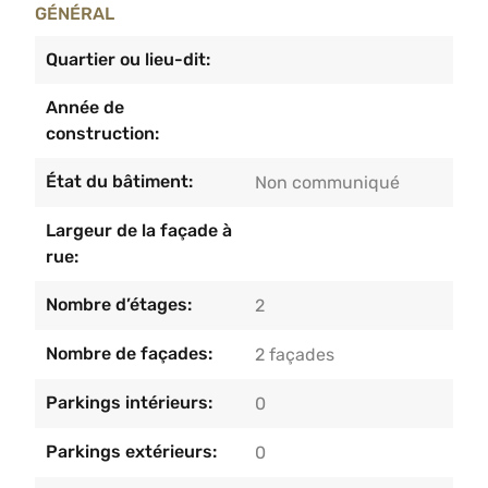
indépendant.Atouts :– Emplacement stratégique
GÉNÉRAL
avec forte visibilité– Entrées indépendantes pour
le commerce et le logement.– Compteurs
Quartier ou lieu-dit:
séparés.Faire offre à partir de 199.000€, sous
Année de
réserve d’acceptation des
construction:
propriétaires.Informations et visites au
04/233.55.55.
État du bâtiment:
Non communiqué
Largeur de la façade à
rue:
Nombre d’étages:
2
Nombre de façades:
2 façades
Parkings intérieurs:
0
Parkings extérieurs:
0