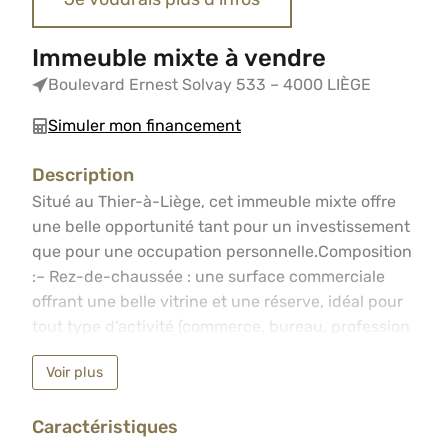
Immeuble mixte à vendre
Boulevard Ernest Solvay 533 – 4000 LIÈGE
Simuler mon financement
Description
Situé au Thier-à-Liège, cet immeuble mixte offre une be
Situé au Thier-à-Liège, cet immeuble mixte offre
une belle opportunité tant pour un investissement
que pour une occupation personnelle.Composition
:– Rez-de-chaussée : une surface commerciale
offrant une belle vitrine et une réserve, idéal pour
tout type d’activité (commerce, bureau, profession
libérale, restauration).– Aux étages : un duplex (91
Voir plus
m2) lumineux composé d’un vaste séjour avec
cuisine, plusieurs chambres et salle de bains,
Caractéristiques
offrant un espace de vie agréable et