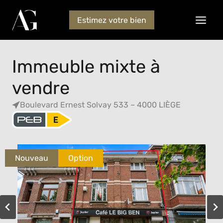
Estimez votre bien
Immeuble mixte à
vendre
Boulevard Ernest Solvay 533 – 4000 LIÈGE
Nouveau
Option