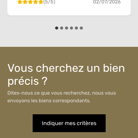
(5/5)
02/07/2026
de notre maison. Malgré la difficulté en fin de
processus, tout a été mis en place pour que
la vente se déroule dans les délais et en
bonne et due forme. Merci pour votre
bienveillance et votre gentillesse. Nous
recommandons AG Immo sans hésitation!
Vous cherchez un bien
précis ?
Dites-nous ce que vous recherchez, nous vous
envoyons les biens correspondants.
Indiquer mes critères