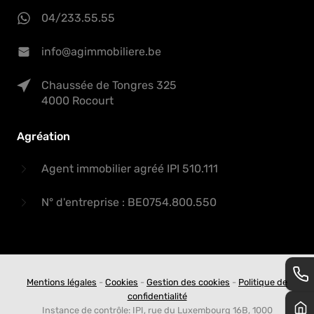
04/233.55.55
info@agimmobiliere.be
Chaussée de Tongres 325
4000 Rocourt
Agréation
Agent immobilier agréé IPI 510.111
N° d'entreprise : BE0754.800.550
Mentions légales
-
Cookies
-
Gestion des cookies
-
Politique de
confidentialité
Instance de contrôle: IPI, rue du Luxembourg 16B, 1000