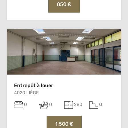
850 €
Entrepôt à louer
4020 LIÈGE
0
0
280
0
1.500 €