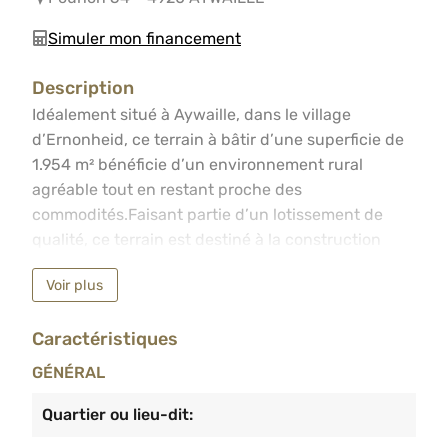
Simuler mon financement
Description
Idéalement situé à Aywaille, dans le village d’Ernonheid
Idéalement situé à Aywaille, dans le village
d’Ernonheid, ce terrain à bâtir d’une superficie de
1.954 m² bénéficie d’un environnement rural
agréable tout en restant proche des
commodités.Faisant partie d’un lotissement de
qualité, ce terrain est destiné à la construction
d’une habitation unifamiliale et offre de belles
Voir plus
possibilités d’aménagement.Particularités : permis
de lotir en vigueur, zone d’habitat à caractère rural,
Caractéristiques
superficie généreuse, construction soumise à
prescriptions urbanistiquesInformations sur
GÉNÉRAL
demande au 04/233.55.55 ou
info@agimmobiliere.be
Quartier ou lieu-dit: