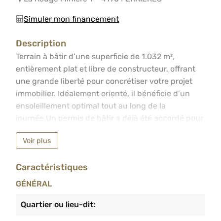
Simuler mon financement
Description
Terrain à bâtir d’une superficie de 1.032 m², entièrement
Terrain à bâtir d’une superficie de 1.032 m²,
entièrement plat et libre de constructeur, offrant
une grande liberté pour concrétiser votre projet
immobilier. Idéalement orienté, il bénéficie d’un
ensoleillement optimal tout au long de la
journée.Un permis de bâtir a déjà été accordé pour
une maison 4 façades, vous permettant de gagner
Voir plus
un temps précieux dans vos démarches. Situé en
position dominante, ce terrain offre une vue
Caractéristiques
imprenable sur la vallée environnante.Un chemin
vicinal se trouve à l’arrière du terrain, garantissant
GÉNÉRAL
un environnement paisible tout en restant
facilement accessible.Faire offre à partir de
Quartier ou lieu-dit:
139.000 €, sous réserve d’acceptation des