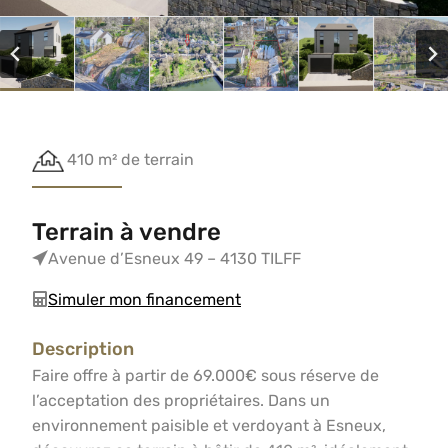
410 m² de terrain
Terrain à vendre
Avenue d’Esneux 49 – 4130 TILFF
Simuler mon financement
Description
Faire offre à partir de 69.000€ sous réserve de l’accept
Faire offre à partir de 69.000€ sous réserve de
l’acceptation des propriétaires. Dans un
environnement paisible et verdoyant à Esneux,