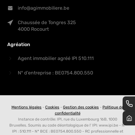
info@agimmobiliere.be
Chaussée de Tongres 325
4000 Rocourt
Agréation
Agent immobilier agréé IPI 510.111
N° d'entreprise : BE0754.800.550
Mentions légales
-
Cookies
-
Gestion des cookies
-
Politique de
confidentialité
Instance de contrôle: IPI, rue du Luxembourg 16B, 1000
Bruxelles. Soumis au code déontologique de l’ IPI: www.ipi.be - N°
IPI : 510.111 - N* BCE : BE0754.800.550 - RC professionnelle et