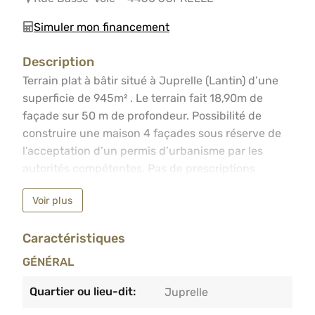
Simuler mon financement
Description
Terrain plat à bâtir situé à Juprelle (Lantin) d’une supe
Terrain plat à bâtir situé à Juprelle (Lantin) d’une
superficie de 945m² . Le terrain fait 18,90m de
façade sur 50 m de profondeur. Possibilité de
construire une maison 4 façades sous réserve de
l’acceptation d’un permis d’urbanisme par les
autorités compétentes. Pas de prescriptions
urbanistiques. Situation idéale dans un cadre
Voir plus
verdoyant.Lot 2 sur le plan du géomètre visible
dans les photos. Aménagement de la voirie et
Caractéristiques
impétrants à charge de l’acquéreur.Faire offre à
partir de 99.000€ sous réserve d’acceptation des
GÉNÉRAL
propriétaires.
Quartier ou lieu-dit:
Juprelle