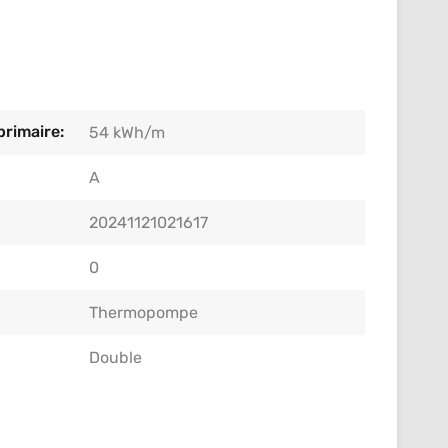
rimaire:
54 kWh/m
A
20241121021617
0
Thermopompe
Double