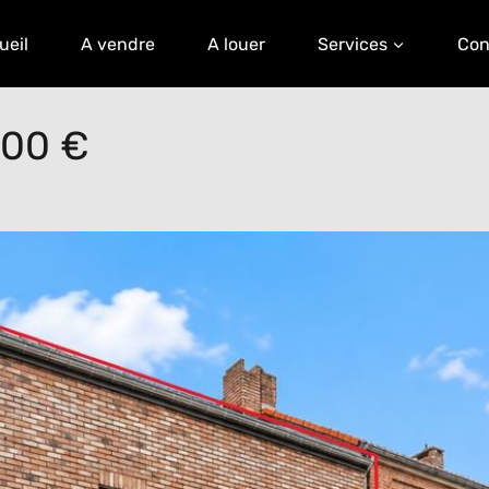
ueil
A vendre
A louer
Services
Con
000 €