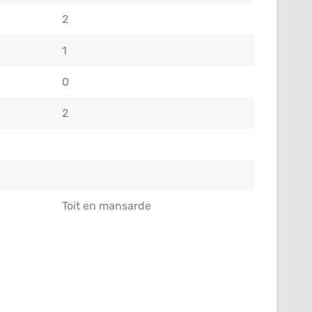
2
1
0
2
Toit en mansarde