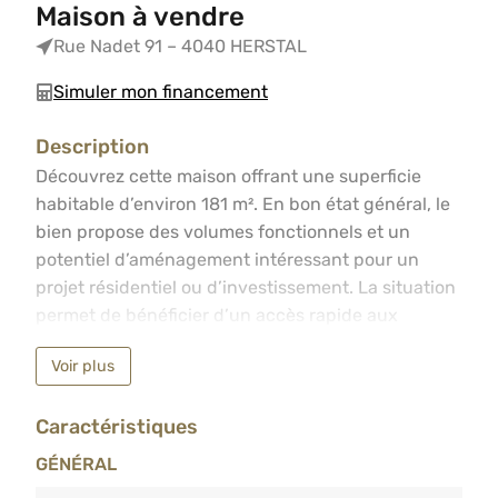
Maison à vendre
Rue Nadet 91 – 4040 HERSTAL
Simuler mon financement
Description
Découvrez cette maison offrant une superficie habitable
Découvrez cette maison offrant une superficie
habitable d’environ 181 m². En bon état général, le
bien propose des volumes fonctionnels et un
potentiel d’aménagement intéressant pour un
projet résidentiel ou d’investissement. La situation
permet de bénéficier d’un accès rapide aux
commodités telles que les écoles, commerces,
Voir plus
transports en commun et axes
routiers.Composition :– Rez-de-chaussée : Salon,
Caractéristiques
salle à manger, cuisine, buanderie et salle de bains.
– 1er étage : Hall de nuit desservant trois chambres
GÉNÉRAL
et un WC séparé.– 2e étage : Grenier offrant un