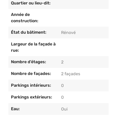
espace de rangement ou un potentiel
Quartier ou lieu-dit:
d’aménagement.Atouts techniques : –Toiture et
Année de
façade isolées– Châssis PVC double vitrage–
construction:
Chauffage central au mazout –PEB : DInformations
et visites au 04/233.55.55 ou
État du bâtiment:
Rénové
info@agimmobiliere.be
Largeur de la façade à
rue:
Nombre d’étages:
2
Nombre de façades:
2 façades
Parkings intérieurs:
0
Parkings extérieurs:
0
Eau:
Oui