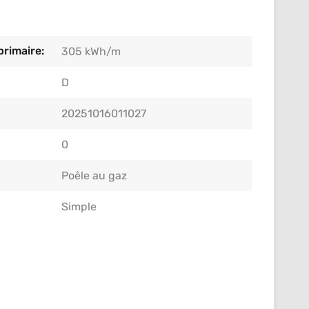
rimaire:
305 kWh/m
D
20251016011027
0
Poêle au gaz
Simple