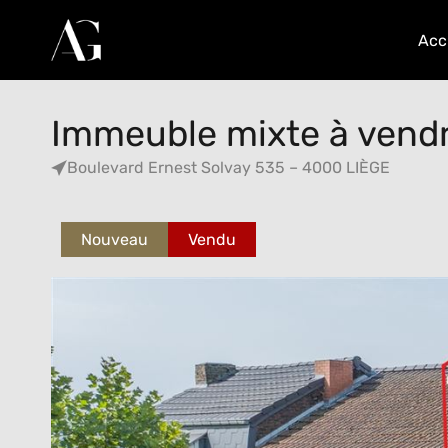
Acc
Immeuble mixte à vend
Boulevard Ernest Solvay 535 – 4000 LIÈGE
Nouveau
Vendu