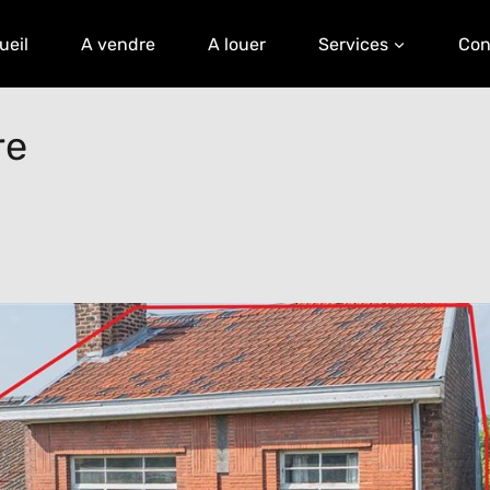
ueil
A vendre
A louer
Services
Con
re