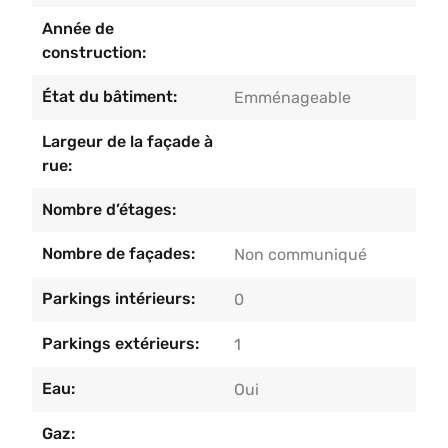
entreprise à la recherche d’un espace accessible,
Année de
pratique et bien situé à Rocourt. Faire offre à partir
construction:
de 249.000€ sous réserve d’acceptation des
propriétaires.
État du bâtiment:
Emménageable
Largeur de la façade à
rue:
Nombre d’étages:
Nombre de façades:
Non communiqué
Parkings intérieurs:
0
Parkings extérieurs:
1
Eau:
Oui
Gaz: