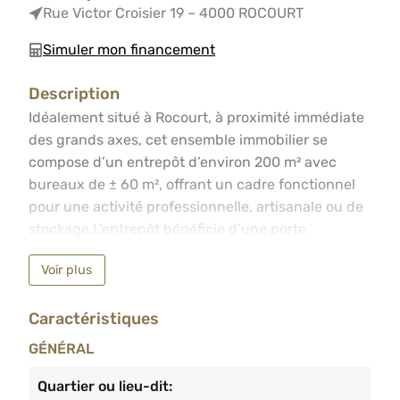
Rue Victor Croisier 19 – 4000 ROCOURT
Simuler mon financement
Description
Idéalement situé à Rocourt, à proximité immédiate des g
Idéalement situé à Rocourt, à proximité immédiate
des grands axes, cet ensemble immobilier se
compose d’un entrepôt d’environ 200 m² avec
bureaux de ± 60 m², offrant un cadre fonctionnel
pour une activité professionnelle, artisanale ou de
stockage.L’entrepôt bénéficie d’une porte
sectionnelle, d’un équipement en eau et
Voir plus
électricité. Le bien est également sécurisé par un
système d’alarme et de caméras.À l’extérieur, vous
Caractéristiques
profitez d’un terrain de ± 500 m².Le bien se situe
au sein d’une petite copropriété.Informations
GÉNÉRAL
complémentaires : • Provisions de charges : ± 200
€/mois • RC net : 1.230 €Un bien idéal pour une
Quartier ou lieu-dit: