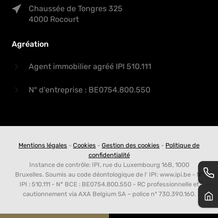
Chaussée de Tongres 325
4000 Rocourt
Agréation
Agent immobilier agréé IPI 510.111
N° d'entreprise : BE0754.800.550
Mentions légales
-
Cookies
-
Gestion des cookies
-
Politique de
confidentialité
Instance de contrôle: IPI, rue du Luxembourg 16B, 1000
Bruxelles. Soumis au code déontologique de l’ IPI: www.ipi.be - N°
IPI : 510.111 - N* BCE : BE0754.800.550 - RC professionnelle et
cautionnement via AXA Belgium SA – police n° 730.390.160.