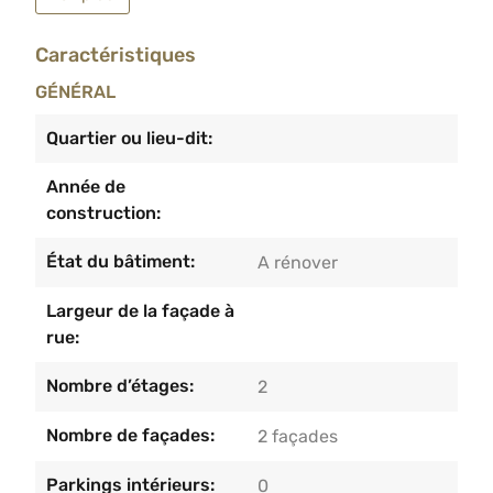
bain. Le bien dispose également de caves en sous-
Caractéristiques
sol.Caractéristiques du bien : PEB D (1er), PEB G
(Rez), Châssis double vitrage en PVC et Bois,
GÉNÉRAL
toiture plate en roofing, chauffage électrique, RC
net : 1185€.Faire offre à partir 199.000€ sous
Quartier ou lieu-dit:
réserve de l’acceptation des propriétaires.
Année de
construction:
État du bâtiment:
A rénover
Largeur de la façade à
rue:
Nombre d’étages:
2
Nombre de façades:
2 façades
Parkings intérieurs:
0