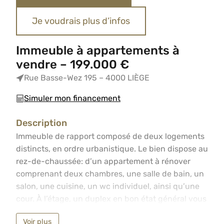
Je voudrais plus d’infos
Immeuble à appartements à
vendre – 199.000 €
Rue Basse-Wez 195 – 4000 LIÈGE
Simuler mon financement
Description
Immeuble de rapport composé de deux logements distincts
Immeuble de rapport composé de deux logements
distincts, en ordre urbanistique. Le bien dispose au
rez-de-chaussée: d’un appartement à rénover
comprenant deux chambres, une salle de bain, un
salon, une cuisine, un wc individuel, ainsi qu’une
cour. À l’étage, un duplex en bon état général vous
propose trois chambres, un salon, une cuisine
Voir plus
ouverte sur la salle à manger ainsi qu’une salle de