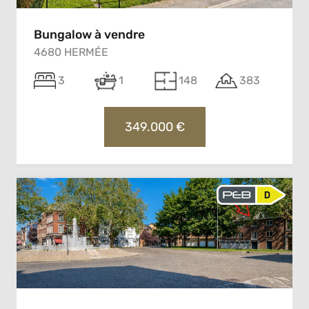
Bungalow à vendre
4680 HERMÉE
3
1
148
383
349.000 €