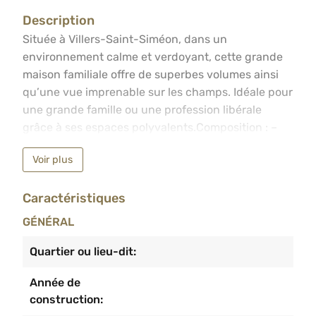
Description
Située à Villers-Saint-Siméon, dans un environnement ca
Située à Villers-Saint-Siméon, dans un
environnement calme et verdoyant, cette grande
maison familiale offre de superbes volumes ainsi
qu’une vue imprenable sur les champs. Idéale pour
une grande famille ou une profession libérale
grâce à ses espaces polyvalents.Composition : –
Sous-sol : Grand garage pour plusieurs véhicules,
Voir plus
Caves, Chaufferie.– Rez-de-jardin : Hall d’entrée,
WC séparé, spacieux séjour lumineux avec
Caractéristiques
cassette à bois, grande cuisine, buanderie, 1
chambre et 1 bureau (parfait pour profession
GÉNÉRAL
libérale).– Étage : 4 chambres, salle de bain avec
baignoire et douche.Particularités : – Électricité
Quartier ou lieu-dit:
conforme – Chauffage central au mazout +
Année de
cassette à bois – Châssis PVC double vitrage – RC
construction:
net : 1412€Faire offre à partir de 499.000€ sous