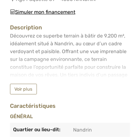
Simuler mon financement
Description
Découvrez ce superbe terrain à bâtir de 9.200 m², idéale
Découvrez ce superbe terrain à bâtir de 9.200 m²,
idéalement situé à Nandrin, au cœur d’un cadre
verdoyant et paisible. Offrant une vue imprenable
sur la campagne environnante, ce terrain
constitue l’opportunité parfaite pour construire la
maison de vos rêves. Un tiers indivis d’un passage
commun de 1.114m² est compris dans la vente.Faire
Voir plus
offre à partir de 299.000€ sous réserve de
l’acceptation par les propriétaires.Plus
Caractéristiques
d’informations au 04/233.55.55.
GÉNÉRAL
Quartier ou lieu-dit:
Nandrin