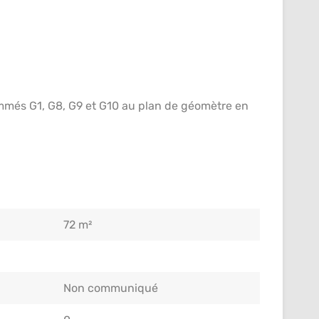
més G1, G8, G9 et G10 au plan de géomètre en
72 m²
Non communiqué