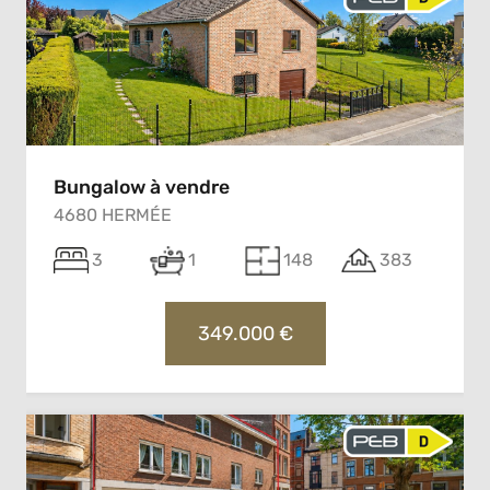
Bungalow à vendre
4680 HERMÉE
3
1
148
383
349.000 €