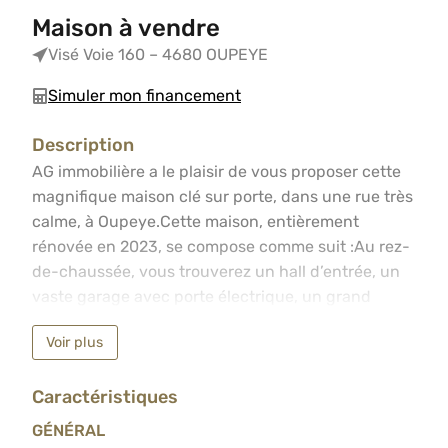
Maison à vendre
Visé Voie 160 – 4680 OUPEYE
Simuler mon financement
Description
AG immobilière a le plaisir de vous proposer cette magni
AG immobilière a le plaisir de vous proposer cette
magnifique maison clé sur porte, dans une rue très
calme, à Oupeye.Cette maison, entièrement
rénovée en 2023, se compose comme suit :Au rez-
de-chaussée, vous trouverez un hall d’entrée, un
vaste garage avec porte électrique, un grand
bureau pouvant faire office de chambre
Voir plus
supplémentaire, une belle terrasse ainsi qu’un joli
jardin parfaitement orienté.Au premier étage, un
Caractéristiques
hall d’entrée, un vaste séjour ainsi qu’une
magnifique cuisine hyper-équipée, une salle de jeu
GÉNÉRAL
ainsi qu’un WC indépendant.Au deuxième étage, 2