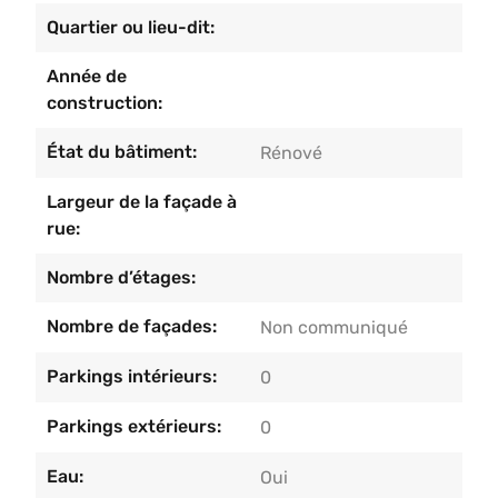
chambres et une salle de bain avec douche et
Quartier ou lieu-dit:
baignoire.Au grenier, une troisième
Année de
chambre.Caractéristiques spécifiques du bien :
construction:
châssis double vitrage en PVC en parfait état,
système d’alarme, adoucisseur d’eau, toiture en
État du bâtiment:
Rénové
tuile et isolée, chauffage central au gaz, panneaux
photovoltaïques, PEB B.Faire offre à partir de
Largeur de la façade à
399.000€ sous réserve de l’acceptation par les
rue:
propriétaires.
Nombre d’étages:
Nombre de façades:
Non communiqué
Parkings intérieurs:
0
Parkings extérieurs:
0
Eau:
Oui