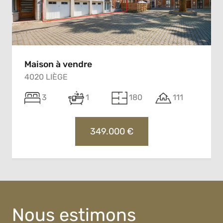
Maison à vendre
4020 LIÈGE
3
1
180
111
349.000 €
Nous estimons