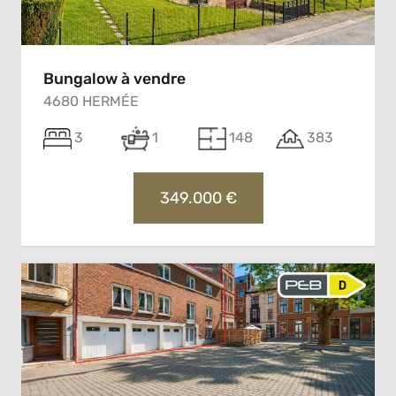
Bungalow à vendre
4680 HERMÉE
3
1
148
383
349.000 €