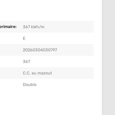
rimaire:
367 kWh/m
E
20260304030797
367
C.C. au mazout
Double