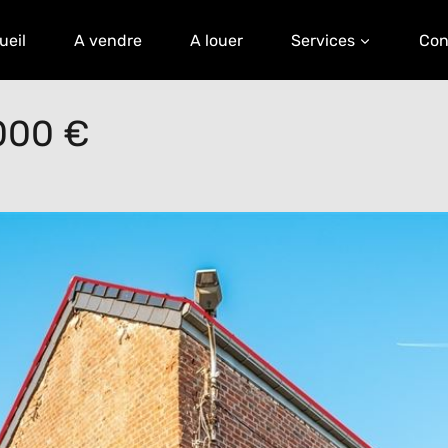
ueil
A vendre
A louer
Services
Con
000 €