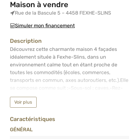
Maison à vendre
Rue de la Bascule 5 – 4458 FEXHE-SLINS
Simuler mon financement
Description
Découvrez cette charmante maison 4 façades idéalement 
Découvrez cette charmante maison 4 façades
idéalement située à Fexhe-Slins, dans un
environnement calme tout en étant proche de
toutes les commodités (écoles, commerces,
transports en commun, axes autoroutiers, etc.).Elle
se compose comme suit :-Sous-sol : caves.-Rez-
de-chaussée : hall d’entrée, WC indépendant,
Voir plus
séjour lumineux ouvert sur la salle à manger et la
cuisine.-1er étage : deux chambres, une salle de
Caractéristiques
bains et une buanderie avec WC.-2e étage : une
troisième chambre.À l’extérieur, vous profiterez
GÉNÉRAL
d’une agréable terrasse, d’un vaste jardin