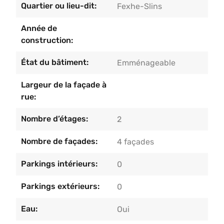
verdoyant menant à un garage accessible par la
Quartier ou lieu-dit:
Fexhe-Slins
rue Provinciale.Particularités: Châssis PVC double
Année de
vitrage avec volets, Pompes à chaleur, CC au
construction:
mazout et Poêle à Pellets, PEB D, RC net :
423€.Faire offre à partir de 275.000 €, sous
État du bâtiment:
Emménageable
réserve d’acceptation des
propriétaires.Informations et visites au
Largeur de la façade à
04/233.55.55.
rue:
Nombre d’étages:
2
Nombre de façades:
4 façades
Parkings intérieurs:
0
Parkings extérieurs:
0
Eau:
Oui