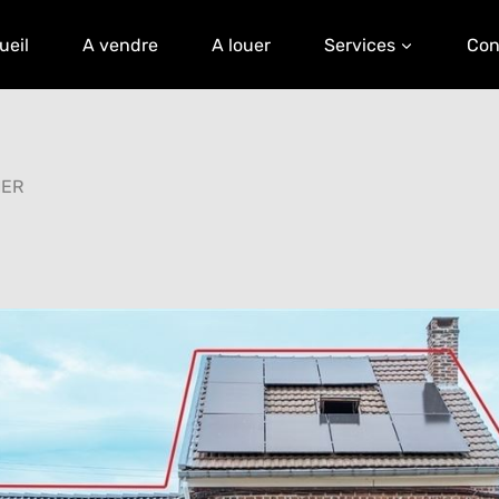
ueil
A vendre
A louer
Services
Con
HER