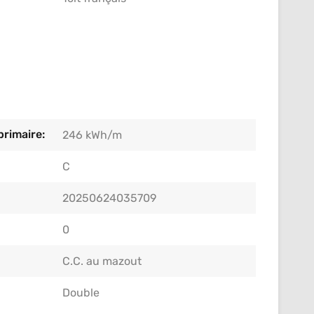
rimaire:
246 kWh/m
C
20250624035709
0
C.C. au mazout
Double