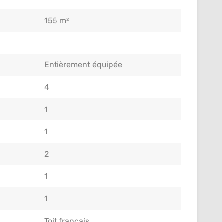
155 m²
Entièrement équipée
4
1
1
2
1
1
Toit français