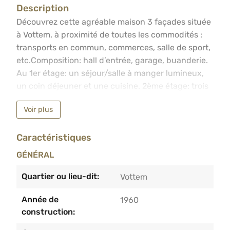
Description
Découvrez cette agréable maison 3 façades située à Vott
Découvrez cette agréable maison 3 façades située
à Vottem, à proximité de toutes les commodités :
transports en commun, commerces, salle de sport,
etc.Composition: hall d’entrée, garage, buanderie.
Au 1er étage: un séjour/salle à manger lumineux,
un coin déjeuner et une cuisine. 2ème étage: trois
chambres et une salle de douche avec wc. Vous
Voir plus
apprécierez également la terrasse, le vaste jardin
ainsi qu’un abri, idéal pour profiter des beaux
Caractéristiques
jours.Particularités: passage latéral, châssis double
vitrage en PVC, CC au mazout, RC net : 1363€.Faire
GÉNÉRAL
offre à partir de 265.000€ sous réserve
d’acceptation par les propriétaires.Plus
Quartier ou lieu-dit:
Vottem
d’informations et visites au 04/233.55.55.
Année de
1960
construction: