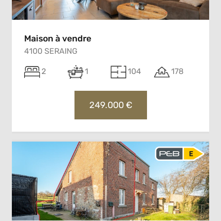
Maison à vendre
4100 SERAING
2
1
104
178
249.000 €