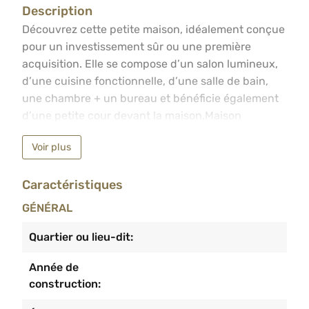
Description
Découvrez cette petite maison, idéalement conçue pour u
Découvrez cette petite maison, idéalement conçue
pour un investissement sûr ou une première
acquisition. Elle se compose d’un salon lumineux,
d’une cuisine fonctionnelle, d’une salle de bain,
une chambre + un bureau et bénéficie également
d’une petite cour devant la maison.Maison
entièrement rénovée en 2009 –Châssis PVC double
Voir plus
vitrage. lExcellente rentabilité, parfait pour
investisseur. Permis de location à prévoir
Caractéristiques
(logement de petite taille)Idéal pour une personne
seule.
GÉNÉRAL
Quartier ou lieu-dit:
Année de
construction: