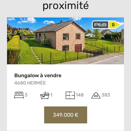
proximité
Bungalow à vendre
4680 HERMÉE
3
1
148
383
349.000 €