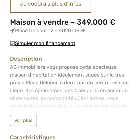
Je voudrais plus d’infos
Maison à vendre – 349.000 €
Place Delcour 12 – 4020 LIÈGE
Simuler mon financement
Description
AG Immobilière vous propose cette spacieuse maison d’ha
AG Immobilière vous propose cette spacieuse
maison d’habitation idéalement située sur la très
prisée Place Delcour, à deux pas du centre-ville de
Liège, des commerces, des transports en commun
et de toutes les commodités.Dès l’entrée, vous
serez séduit par ses beaux volumes et son cachet.
Le bien se compose d’un vaste hall d’entrée, d’un
Voir plus
lumineux séjour offrant de généreux espaces de
vie, d’une cuisine, d’un dressing, d’un débarras, de
Caractéristiques
2 WC, de trois chambres ainsi que d’une salle de