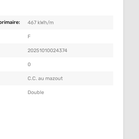
rimaire:
467 kWh/m
F
20251010024374
0
C.C. au mazout
Double