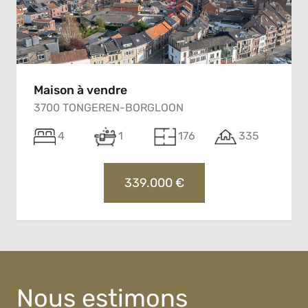
Maison à vendre
3700 TONGEREN-BORGLOON
4
1
176
335
339.000 €
Nous estimons