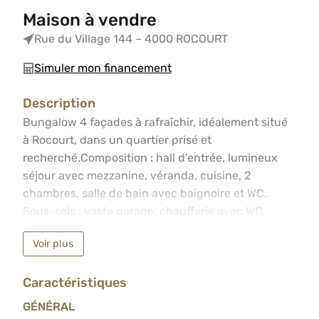
Maison à vendre
Rue du Village 144 – 4000 ROCOURT
Simuler mon financement
Description
Bungalow 4 façades à rafraîchir, idéalement situé à Roco
Bungalow 4 façades à rafraîchir, idéalement situé
à Rocourt, dans un quartier prisé et
recherché.Composition : hall d’entrée, lumineux
séjour avec mezzanine, véranda, cuisine, 2
chambres, salle de bain avec baignoire et WC.
Sous-sols : vaste garage, chaufferie avec WC,
buanderie et vide ventilé. Extérieurs : beau jardin
Voir plus
clôturé, idéal pour profiter des beaux jours en
toute intimité.Particularités : châssis PVC double
Caractéristiques
vitrage avec volets partout, chauffage central au
mazout, RC net 946€.
GÉNÉRAL