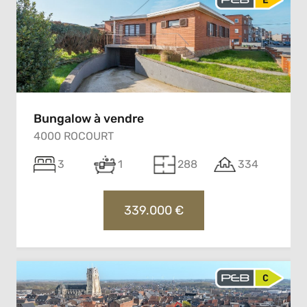
Bungalow à vendre
4000 ROCOURT
3
1
288
334
339.000 €