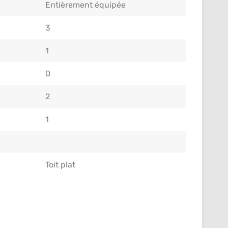
Entièrement équipée
3
1
0
2
1
Toit plat