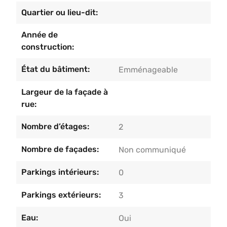
pour l’exercice d’une profession libérale ou un
Quartier ou lieu-dit:
usage mixte.Une opportunité rare pour les
Année de
amateurs de biens de caractère.Faire offre à partir
construction:
de 259.000€ sous réserve d’acceptation des
propriétaires.
État du bâtiment:
Emménageable
Largeur de la façade à
rue:
Nombre d’étages:
2
Nombre de façades:
Non communiqué
Parkings intérieurs:
0
Parkings extérieurs:
3
Eau:
Oui