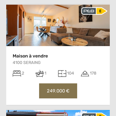
Maison à vendre
4100 SERAING
2
1
104
178
249.000 €