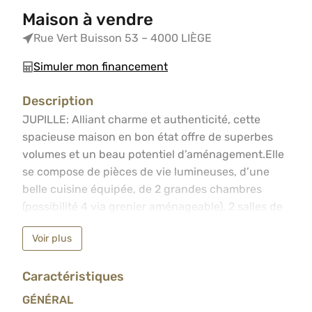
Maison à vendre
Rue Vert Buisson 53 – 4000 LIÈGE
Simuler mon financement
Description
JUPILLE: Alliant charme et authenticité, cette spacieus
JUPILLE: Alliant charme et authenticité, cette
spacieuse maison en bon état offre de superbes
volumes et un beau potentiel d’aménagement.Elle
se compose de pièces de vie lumineuses, d’une
belle cuisine équipée, de 2 grandes chambres
(possibilité 4 via grenier aménageable), 2 salles de
bain, 3 WC, buanderie, cave et espaces
Voir plus
polyvalents.Atouts :Chauffage central gaz récent
(2023).Châssis PVC double vitrage – 3
Caractéristiques
emplacements de parking privatifs. La propriété
dispose également de deux entrées
GÉNÉRAL
indépendantes, offrant une excellente opportunité