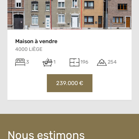
Maison à vendre
4000 LIÈGE
3
1
196
254
239.000 €
Nous estimons