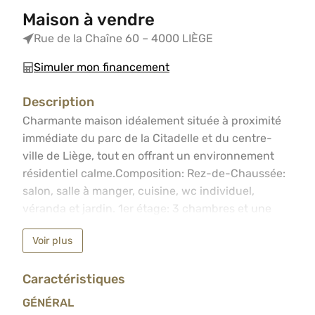
Maison à vendre
Rue de la Chaîne 60 – 4000 LIÈGE
Simuler mon financement
Description
Charmante maison idéalement située à proximité immédiate
Charmante maison idéalement située à proximité
immédiate du parc de la Citadelle et du centre-
ville de Liège, tout en offrant un environnement
résidentiel calme.Composition: Rez-de-Chaussée:
salon, salle à manger, cuisine, wc individuel,
véranda et jardin. 1er étage: 3 chambres et une
salle de bain. Sous-sol: espace de stockage et
Voir plus
chaufferie.PEB E. CC au mazout. RC net:
937€.Informations et visites au 04/233.55.55.
Caractéristiques
GÉNÉRAL