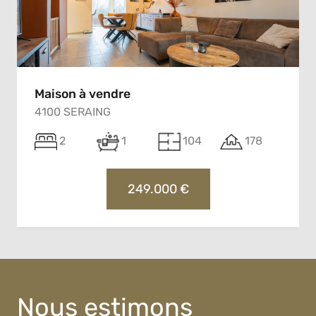
Maison à vendre
4100 SERAING
2
1
104
178
249.000 €
Nous estimons