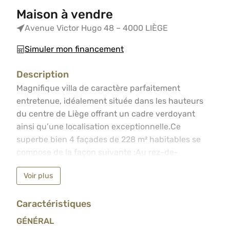
Maison à vendre
Avenue Victor Hugo 48 – 4000 LIÈGE
Simuler mon financement
Description
Magnifique villa de caractère parfaitement entretenue, i
Magnifique villa de caractère parfaitement
entretenue, idéalement située dans les hauteurs
du centre de Liège offrant un cadre verdoyant
ainsi qu’une localisation exceptionnelle.Ce
superbe bien 4 façades de 228 m² habitables se
compose de la façon suivante :Au rez-de-
chaussée, vous découvrirez un vaste hall d’entrée,
Voir plus
un salon ultra lumineux, une salle à manger, une
cuisine équipée récente et en parfait état, un
Caractéristiques
dressing de 12 m² pouvant offrir de multiples
possibilités d’aménagement ainsi que d’un WC
GÉNÉRAL
indépendant. Vous profiterez également d’une