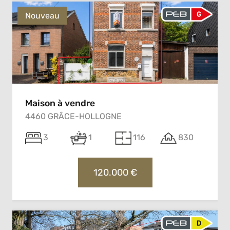
Nouveau
Maison à vendre
4460 GRÂCE-HOLLOGNE
3
1
116
830
120.000 €