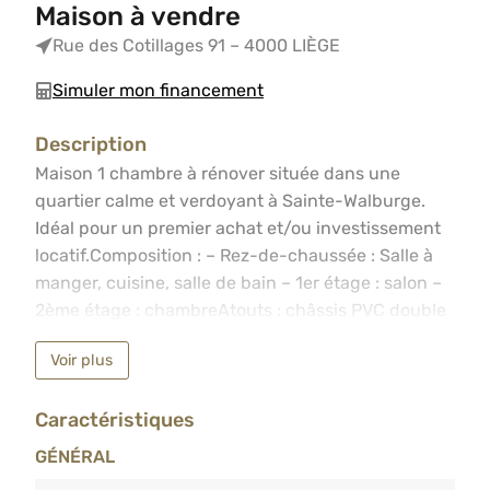
Maison à vendre
Rue des Cotillages 91 – 4000 LIÈGE
Simuler mon financement
Description
Maison 1 chambre à rénover située dans une quartier cal
Maison 1 chambre à rénover située dans une
quartier calme et verdoyant à Sainte-Walburge.
Idéal pour un premier achat et/ou investissement
locatif.Composition : – Rez-de-chaussée : Salle à
manger, cuisine, salle de bain – 1er étage : salon –
2ème étage : chambreAtouts : châssis PVC double
vitrage récent, toiture en bon état, électricité
Voir plus
conforme, chauffage au gaz.Informations et visites
au 04/233.55.55
Caractéristiques
GÉNÉRAL