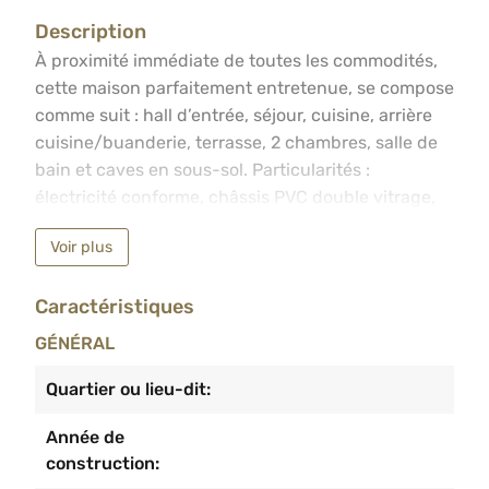
Description
À proximité immédiate de toutes les commodités, cette ma
À proximité immédiate de toutes les commodités,
cette maison parfaitement entretenue, se compose
comme suit : hall d’entrée, séjour, cuisine, arrière
cuisine/buanderie, terrasse, 2 chambres, salle de
bain et caves en sous-sol. Particularités :
électricité conforme, châssis PVC double vitrage,
toiture en bon état, CC au gaz (à condensation), RC
Voir plus
net : 329€. Informations et visites au
04/233.55.55.
Caractéristiques
GÉNÉRAL
Quartier ou lieu-dit:
Année de
construction: