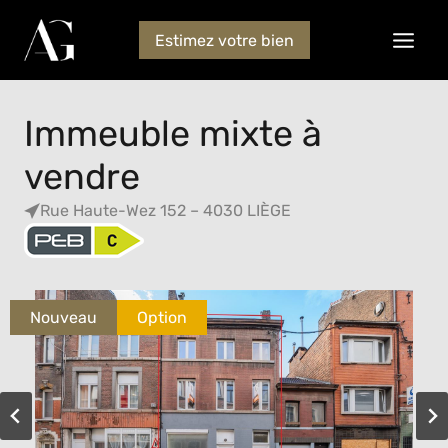
Estimez votre bien
Immeuble mixte à
vendre
Rue Haute-Wez 152 – 4030 LIÈGE
Nouveau
Option