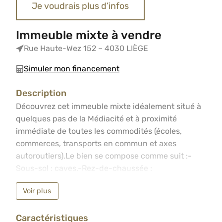
Je voudrais plus d’infos
Immeuble mixte à vendre
Rue Haute-Wez 152 – 4030 LIÈGE
Simuler mon financement
Description
Découvrez cet immeuble mixte idéalement situé à quelqu
Découvrez cet immeuble mixte idéalement situé à
quelques pas de la Médiacité et à proximité
immédiate de toutes les commodités (écoles,
commerces, transports en commun et axes
autoroutiers).Le bien se compose comme suit :-
Sous-sol : caves.-Rez-de-chaussée :
commerce/bureau de 75 m², avec cour et garage
Voir plus
accessible par la rue arrière.-1er étage :
appartement 1 chambre de 58 m².-2ème étage :
Caractéristiques
logement 1 chambre de 102 m² avec grenier