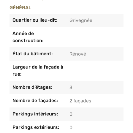
aménagéParticularités :– Immeuble entièrement
GÉNÉRAL
rénové – Énergies séparées – Électricité conforme
– Chauffage central au gaz (chauffage électrique
Quartier ou lieu-dit:
Grivegnée
au rez) – Châssis PVC double vitrage. – RC net :
Année de
1281€Informations et visites au 04/233.55.55.
construction:
État du bâtiment:
Rénové
Largeur de la façade à
rue:
Nombre d’étages:
3
Nombre de façades:
2 façades
Parkings intérieurs:
0
Parkings extérieurs:
0