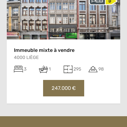
Immeuble mixte à vendre
4000 LIÈGE
3
1
295
98
247.000 €