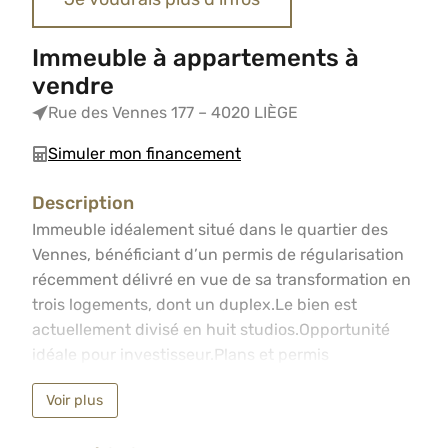
Immeuble à appartements à
vendre
Rue des Vennes 177 – 4020 LIÈGE
Simuler mon financement
Description
Immeuble idéalement situé dans le quartier des Vennes, 
Immeuble idéalement situé dans le quartier des
Vennes, bénéficiant d’un permis de régularisation
récemment délivré en vue de sa transformation en
trois logements, dont un duplex.Le bien est
actuellement divisé en huit studios.Opportunité
idéale pour investisseur.Plans et permis
disponibles sur demande : info@agimmobiliere.be
Voir plus
– 04/233.55.55