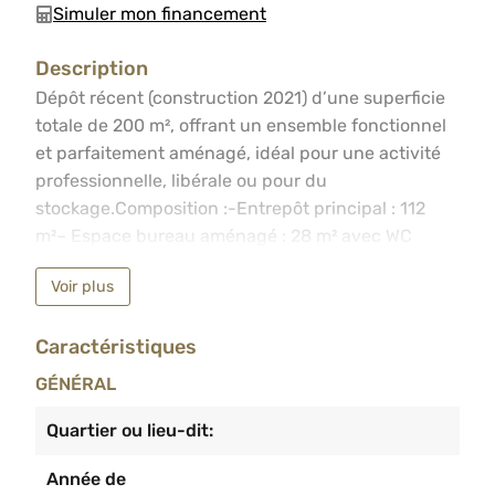
Simuler mon financement
Description
Dépôt récent (construction 2021) d’une superficie totale
Dépôt récent (construction 2021) d’une superficie
totale de 200 m², offrant un ensemble fonctionnel
et parfaitement aménagé, idéal pour une activité
professionnelle, libérale ou pour du
stockage.Composition :-Entrepôt principal : 112
m²– Espace bureau aménagé : 28 m² avec WC
privatif et cuisine-Terrasse à l’arrière-Caves
Voir plus
carrelées : 61 m²Équipements & atouts :-Portail
électrique-Système d’alarme-Entrée
Caractéristiques
indépendante à l’arrière (accès direct au bureau)-
Porte sectionnelle –Poêle à pelletsInformations et
GÉNÉRAL
visites au 04/233.55.55. Faire offre à partir de
249.000 euros sous réserve d’acceptation du
Quartier ou lieu-dit:
propriétaire.
Année de