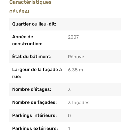
Caractéristiques
d’une agréable terrasse avec jardin bien exposé,
une grande cave et un emplacement de parking
GÉNÉRAL
privatif.Caractéristiques techniques : PEB B –
chauffage central au gaz – Loyer actuel : 866 € /
Quartier ou lieu-dit:
mois. Bien libre à l’acte – Aucune charge
Année de
2007
commune.
construction:
État du bâtiment:
Rénové
Largeur de la façade à
6.35 m
rue:
Nombre d’étages:
3
Nombre de façades:
3 façades
Parkings intérieurs:
0
Parkings extérieurs:
1