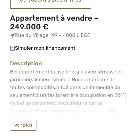
Appartement à vendre –
249.000 €
Rue du Village 199 – 4000 LIÈGE
Simuler mon financement
Description
Bel appartement basse énergie avec terrasse et jardin i
Bel appartement basse énergie avec terrasse et
jardin idéalement située à Rocourt proche de
toutes commodités.Situé dans un immeuble de
seulement 2 unités (première occupation en 2011),
ce bel appartement vous séduira par sa
luminosité.Il se compose d’un joli séjour, d’une
cuisine entièrement équipée, d’une salle de bain,
Voir plus
un WC indépendant ainsi que de deux belles
chambres.L’appartement bénéficie également