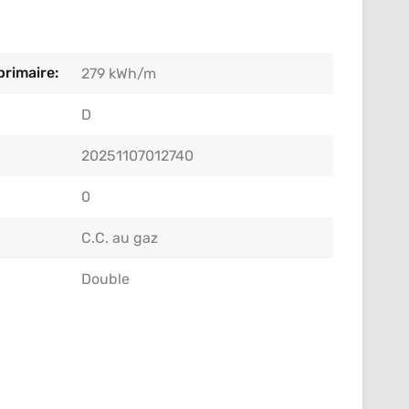
rimaire:
279 kWh/m
D
20251107012740
0
C.C. au gaz
Double