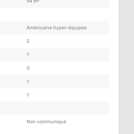
94 m²
Américaine hyper-équipée
2
1
0
1
1
Non communiqué